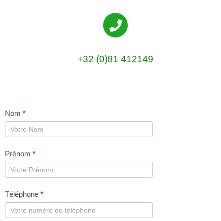
+32 (0)81 412149
Formulaire
Nom
*
de
contact
Prénom
*
Téléphone
*